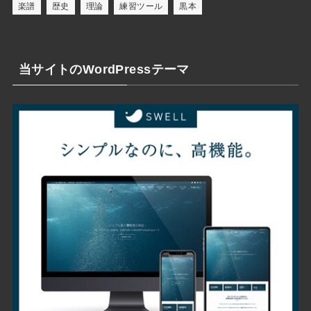
楽譜
歴史
理論
練習ツール
黒本
当サイトのWordPressテーマ